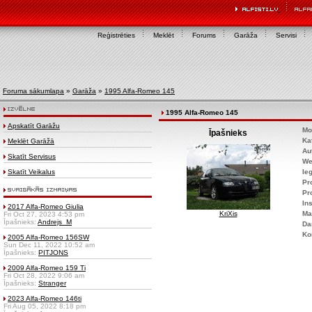
Reģistrēties
Meklēt
Forums
Garāža
Servisi
Foruma sākumlapa
»
Garāža
»
1995 Alfa-Romeo 145
1995 Alfa-Romeo 145
Apskatīt Garāžu
Mo
Īpašnieks
Ka
Meklēt Garāžā
Au
Skatīt Servisus
We
Skatīt Veikalus
Ie
Pr
Pr
Ins
2017 Alfa-Romeo Giulia
KriXis
Ma
Fri Oct 27, 2023 4:53 pm
Īpašnieks:
Andrejs_M
Da
Ko
2005 Alfa-Romeo 156SW
Sun Dec 11, 2022 10:52 am
Īpašnieks:
PITJONS
2009 Alfa-Romeo 159 Ti
Fri Oct 28, 2022 9:06 am
Īpašnieks:
Stranger
2023 Alfa-Romeo 146ti
Fri Aug 05, 2022 8:18 pm