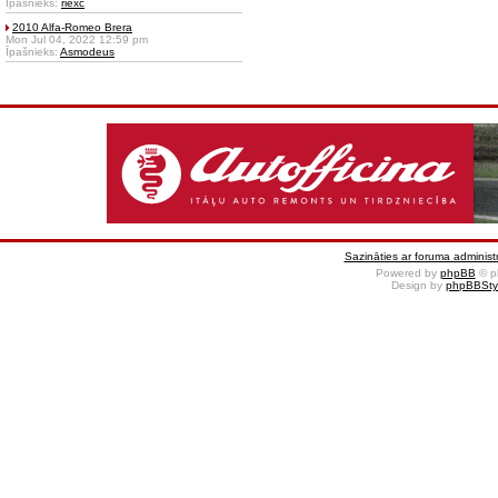
Īpašnieks:
riexc
2010 Alfa-Romeo Brera
Mon Jul 04, 2022 12:59 pm
Īpašnieks:
Asmodeus
Sazināties ar foruma administr
Powered by
phpBB
© p
Design by
phpBBSty