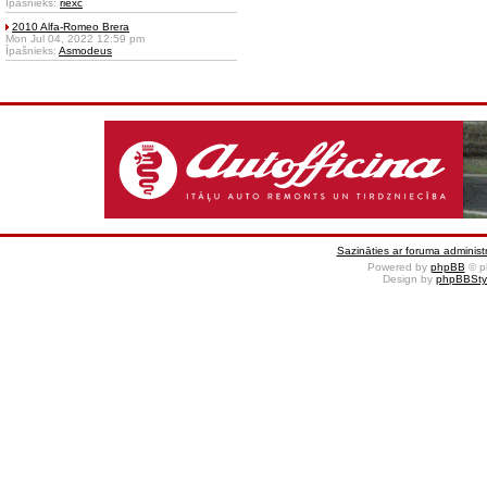
Īpašnieks:
riexc
2010 Alfa-Romeo Brera
Mon Jul 04, 2022 12:59 pm
Īpašnieks:
Asmodeus
Sazināties ar foruma administr
Powered by
phpBB
© p
Design by
phpBBSty