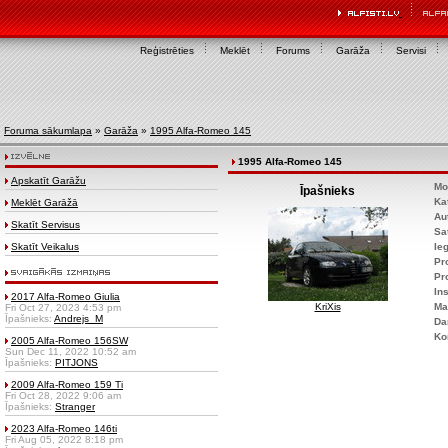
Reģistrēties
Meklēt
Forums
Garāža
Servisi
Foruma sākumlapa
»
Garāža
»
1995 Alfa-Romeo 145
1995 Alfa-Romeo 145
Apskatīt Garāžu
Mo
Īpašnieks
Ka
Meklēt Garāžā
Au
Skatīt Servisus
Sa
Skatīt Veikalus
Ie
Pr
Pr
Ins
2017 Alfa-Romeo Giulia
KriXis
Ma
Fri Oct 27, 2023 4:53 pm
Īpašnieks:
Andrejs_M
Da
Ko
2005 Alfa-Romeo 156SW
Sun Dec 11, 2022 10:52 am
Īpašnieks:
PITJONS
2009 Alfa-Romeo 159 Ti
Fri Oct 28, 2022 9:06 am
Īpašnieks:
Stranger
2023 Alfa-Romeo 146ti
Fri Aug 05, 2022 8:18 pm