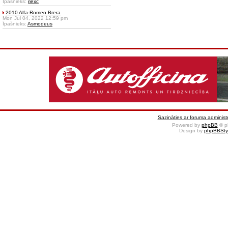
Īpašnieks:
riexc
2010 Alfa-Romeo Brera
Mon Jul 04, 2022 12:59 pm
Īpašnieks:
Asmodeus
Sazināties ar foruma administr
Powered by
phpBB
© p
Design by
phpBBSty