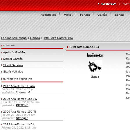
Reģistrēties
Meklēt
Forums
Garāža
Servisi
Foruma sākumlapa
»
Garāža
»
1989 Alfa-Romeo 164
1989 Alfa-Romeo 164
Apskatīt Garāžu
Mo
Īpašnieks
Ka
Meklēt Garāžā
Au
Skatīt Servisus
We
Skatīt Veikalus
Ie
Pr
Proxy
Pr
Ins
2017 Alfa-Romeo Giulia
Ma
Fri Oct 27, 2023 4:53 pm
Īpašnieks:
Andrejs_M
Da
Ko
2005 Alfa-Romeo 156SW
Sun Dec 11, 2022 10:52 am
Īpašnieks:
PITJONS
2009 Alfa-Romeo 159 Ti
Fri Oct 28, 2022 9:06 am
Īpašnieks:
Stranger
2023 Alfa-Romeo 146ti
Fri Aug 05, 2022 8:18 pm