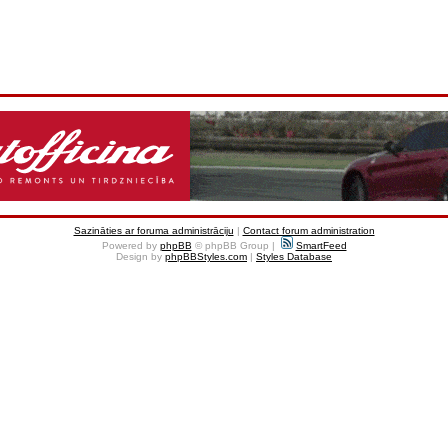
Sazināties ar foruma administrāciju
|
Contact forum administration
Powered by
phpBB
© phpBB Group |
SmartFeed
Design by
phpBBStyles.com
|
Styles Database