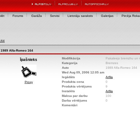
lēt
Forums
Garāža
Servisi
Lietotāju saraksts
Galerijas
Pircēja Rok
164
1989 Alfa-Romeo 164
Modifikācija
Pakaleejo bremzhu un 
Īpašnieks
Kategorija
Bremzes
Auto
1989 Alfa-Romeo 164
Wed Aug 09, 2006 12:05 am
Iegādāts
Arfila
Produkta cena
0
Proxy
Produkta vērtējums
9
Instalēts
Arfila
Maksa par darbu
100
Darba vērtējums
0
Komentāri