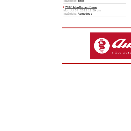
Īpašnieks:
riexc
2010 Alfa-Romeo Brera
Mon Jul 04, 2022 12:59 pm
Īpašnieks:
Asmodeus