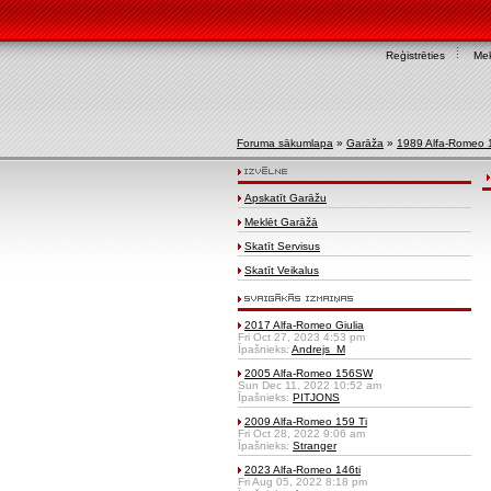
Reģistrēties
Mek
Foruma sākumlapa
»
Garāža
»
1989 Alfa-Romeo 
Apskatīt Garāžu
Meklēt Garāžā
Skatīt Servisus
Skatīt Veikalus
2017 Alfa-Romeo Giulia
Fri Oct 27, 2023 4:53 pm
Īpašnieks:
Andrejs_M
2005 Alfa-Romeo 156SW
Sun Dec 11, 2022 10:52 am
Īpašnieks:
PITJONS
2009 Alfa-Romeo 159 Ti
Fri Oct 28, 2022 9:06 am
Īpašnieks:
Stranger
2023 Alfa-Romeo 146ti
Fri Aug 05, 2022 8:18 pm