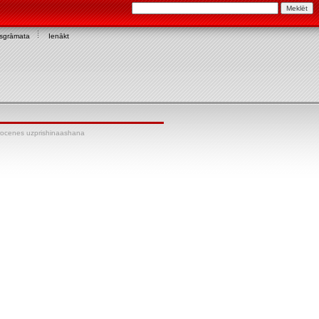
asgrāmata
Ienākt
rocenes uzprishinaashana