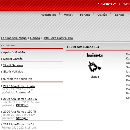
Reģistrēties
Meklēt
Forums
Garāža
Servisi
Foruma sākumlapa
»
Garāža
»
1989 Alfa-Romeo 164
1989 Alfa-Romeo 164
Apskatīt Garāžu
Mo
Īpašnieks
Ka
Meklēt Garāžā
Au
Skatīt Servisus
Su
Skatīt Veikalus
Ie
Pr
Proxy
Pr
Ins
2017 Alfa-Romeo Giulia
Ma
Fri Oct 27, 2023 4:53 pm
Īpašnieks:
Andrejs_M
Da
Ko
2005 Alfa-Romeo 156SW
Sun Dec 11, 2022 10:52 am
Īpašnieks:
PITJONS
2009 Alfa-Romeo 159 Ti
Fri Oct 28, 2022 9:06 am
Īpašnieks:
Stranger
2023 Alfa-Romeo 146ti
Fri Aug 05, 2022 8:18 pm