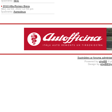
Īpašnieks:
riexc
2010 Alfa-Romeo Brera
Mon Jul 04, 2022 12:59 pm
Īpašnieks:
Asmodeus
Sazināties ar foruma administr
Powered by
phpBB
© p
Design by
phpBBSty