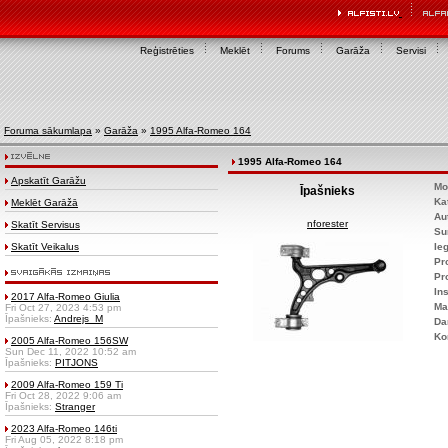
Reģistrēties
Meklēt
Forums
Garāža
Servisi
Foruma sākumlapa
»
Garāža
»
1995 Alfa-Romeo 164
1995 Alfa-Romeo 164
Apskatīt Garāžu
Mo
Īpašnieks
Ka
Meklēt Garāžā
Au
nforester
Skatīt Servisus
Su
Skatīt Veikalus
Ie
Pr
Pr
Ins
2017 Alfa-Romeo Giulia
Ma
Fri Oct 27, 2023 4:53 pm
Īpašnieks:
Andrejs_M
Da
Ko
2005 Alfa-Romeo 156SW
Sun Dec 11, 2022 10:52 am
Īpašnieks:
PITJONS
2009 Alfa-Romeo 159 Ti
Fri Oct 28, 2022 9:06 am
Īpašnieks:
Stranger
2023 Alfa-Romeo 146ti
Fri Aug 05, 2022 8:18 pm