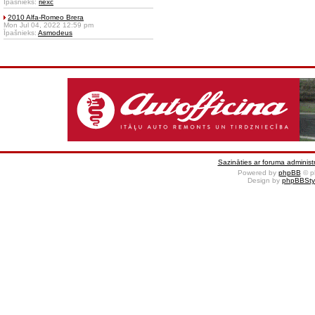
Īpašnieks:
riexc
2010 Alfa-Romeo Brera
Mon Jul 04, 2022 12:59 pm
Īpašnieks:
Asmodeus
Sazināties ar foruma administr
Powered by
phpBB
© p
Design by
phpBBSty