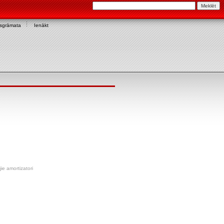
asgrāmata
Ienākt
ie amortizatori