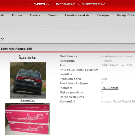
lēt
Forums
Garāža
Servisi
Lietotāju saraksts
Galerijas
Pircēja Rok
155
1994 Alfa-Romeo 155
Modifikācija
Priekšējie amortizatori
Īpašnieks
Kategorija
Piekare
Auto
1994 Alfa-Romeo 155
Fri Sep 14, 2007 12:40 pm
Iegādāts
Produkta cena
130
Produkta vērtējums
0
Instalēts
RTS Serviss
Maksa par darbu
0
Darba vērtējums
0
KaramBax
Komentāri
Kayaba Excel-G priekšēj