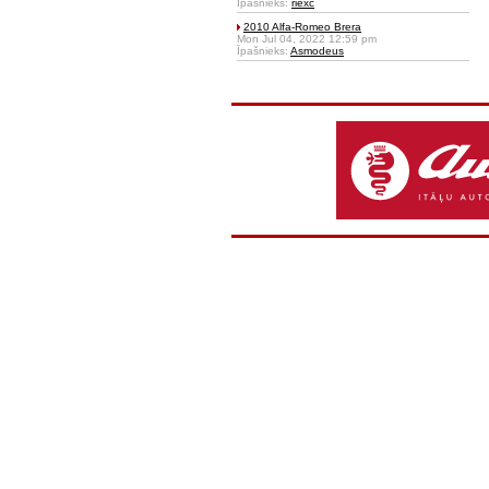
Īpašnieks:
riexc
2010 Alfa-Romeo Brera
Mon Jul 04, 2022 12:59 pm
Īpašnieks:
Asmodeus