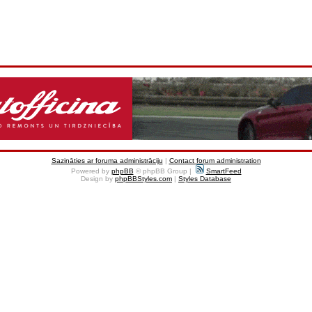
Sazināties ar foruma administrāciju
|
Contact forum administration
Powered by
phpBB
© phpBB Group |
SmartFeed
Design by
phpBBStyles.com
|
Styles Database