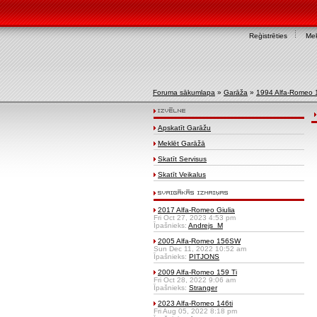
Reģistrēties
Mek
Foruma sākumlapa
»
Garāža
»
1994 Alfa-Romeo 
Apskatīt Garāžu
Meklēt Garāžā
Skatīt Servisus
Skatīt Veikalus
2017 Alfa-Romeo Giulia
Fri Oct 27, 2023 4:53 pm
Īpašnieks:
Andrejs_M
2005 Alfa-Romeo 156SW
Sun Dec 11, 2022 10:52 am
Īpašnieks:
PITJONS
2009 Alfa-Romeo 159 Ti
Fri Oct 28, 2022 9:06 am
Īpašnieks:
Stranger
2023 Alfa-Romeo 146ti
Fri Aug 05, 2022 8:18 pm