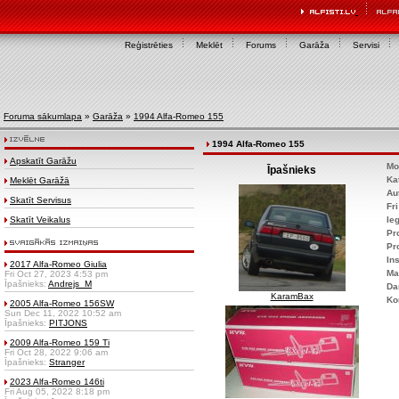
Reģistrēties
Meklēt
Forums
Garāža
Servisi
Foruma sākumlapa
»
Garāža
»
1994 Alfa-Romeo 155
1994 Alfa-Romeo 155
Apskatīt Garāžu
Mo
Īpašnieks
Ka
Meklēt Garāžā
Au
Skatīt Servisus
Fr
Skatīt Veikalus
Ie
Pr
Pr
Ins
2017 Alfa-Romeo Giulia
Ma
Fri Oct 27, 2023 4:53 pm
Īpašnieks:
Andrejs_M
Da
KaramBax
Ko
2005 Alfa-Romeo 156SW
Sun Dec 11, 2022 10:52 am
Īpašnieks:
PITJONS
2009 Alfa-Romeo 159 Ti
Fri Oct 28, 2022 9:06 am
Īpašnieks:
Stranger
2023 Alfa-Romeo 146ti
Fri Aug 05, 2022 8:18 pm