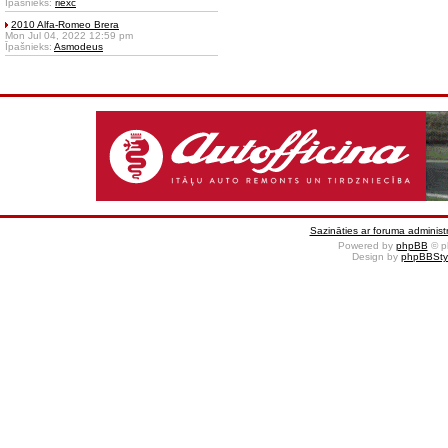
Īpašnieks:
riexc
2010 Alfa-Romeo Brera
Mon Jul 04, 2022 12:59 pm
Īpašnieks:
Asmodeus
Sazināties ar foruma administr
Powered by
phpBB
© p
Design by
phpBBSty