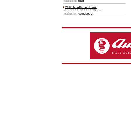
Īpašnieks:
riexc
2010 Alfa-Romeo Brera
Mon Jul 04, 2022 12:59 pm
Īpašnieks:
Asmodeus