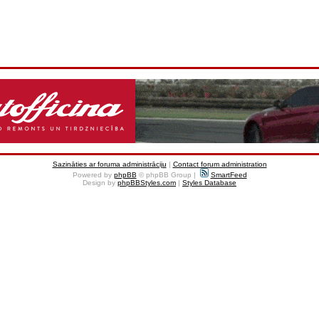
Sazināties ar foruma administrāciju
|
Contact forum administration
Powered by
phpBB
© phpBB Group |
SmartFeed
Design by
phpBBStyles.com
|
Styles Database