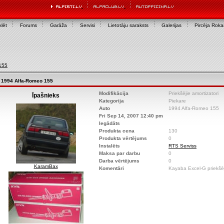
lēt
Forums
Garāža
Servisi
Lietotāju saraksts
Galerijas
Pircēja Rok
155
1994 Alfa-Romeo 155
Modifikācija
Priekšējie amortizatori
Īpašnieks
Kategorija
Piekare
Auto
1994 Alfa-Romeo 155
Fri Sep 14, 2007 12:40 pm
Iegādāts
Produkta cena
130
Produkta vērtējums
0
Instalēts
RTS Serviss
Maksa par darbu
0
Darba vērtējums
0
KaramBax
Komentāri
Kayaba Excel-G priekšēj