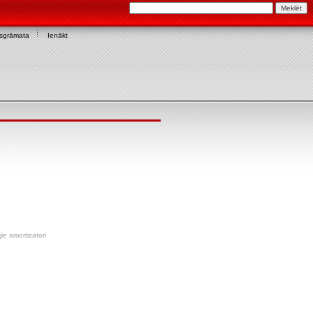
asgrāmata
Ienākt
ie amortizatori