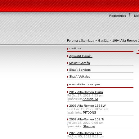
Reģistrēties
Mek
Foruma sākumlapa
»
Garāža
»
1994 Alfa-Romeo 
Apskatīt Garāžu
Meklēt Garāžā
Skatīt Servisus
Skatīt Veikalus
2017 Alfa-Romeo Giulia
Fri Oct 27, 2023 4:53 pm
Īpašnieks:
Andrejs_M
2005 Alfa-Romeo 156SW
Sun Dec 11, 2022 10:52 am
Īpašnieks:
PITJONS
2009 Alfa-Romeo 159 Ti
Fri Oct 28, 2022 9:06 am
Īpašnieks:
Stranger
2023 Alfa-Romeo 146ti
Fri Aug 05, 2022 8:18 pm