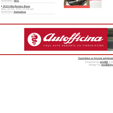
Īpašnieks:
riexc
2010 Alfa-Romeo Brera
Mon Jul 04, 2022 12:59 pm
Īpašnieks:
Asmodeus
Sazināties ar foruma administr
Powered by
phpBB
© p
Design by
phpBBSty