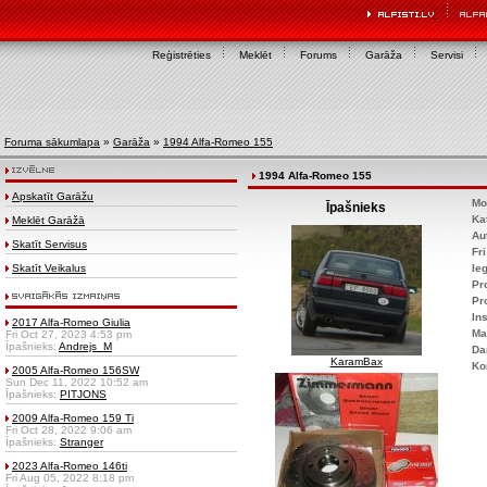
Reģistrēties
Meklēt
Forums
Garāža
Servisi
Foruma sākumlapa
»
Garāža
»
1994 Alfa-Romeo 155
1994 Alfa-Romeo 155
Apskatīt Garāžu
Mo
Īpašnieks
Ka
Meklēt Garāžā
Au
Skatīt Servisus
Fr
Skatīt Veikalus
Ie
Pr
Pr
Ins
2017 Alfa-Romeo Giulia
Ma
Fri Oct 27, 2023 4:53 pm
Īpašnieks:
Andrejs_M
Da
KaramBax
Ko
2005 Alfa-Romeo 156SW
Sun Dec 11, 2022 10:52 am
Īpašnieks:
PITJONS
2009 Alfa-Romeo 159 Ti
Fri Oct 28, 2022 9:06 am
Īpašnieks:
Stranger
2023 Alfa-Romeo 146ti
Fri Aug 05, 2022 8:18 pm