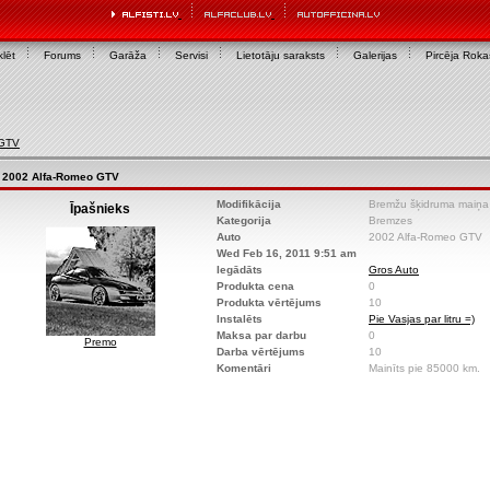
lēt
Forums
Garāža
Servisi
Lietotāju saraksts
Galerijas
Pircēja Rok
 GTV
2002 Alfa-Romeo GTV
Modifikācija
Bremžu šķidruma maiņa 
Īpašnieks
Kategorija
Bremzes
Auto
2002 Alfa-Romeo GTV
Wed Feb 16, 2011 9:51 am
Iegādāts
Gros Auto
Produkta cena
0
Produkta vērtējums
10
Instalēts
Pie Vasjas par litru =)
Maksa par darbu
0
Premo
Darba vērtējums
10
Komentāri
Mainīts pie 85000 km.