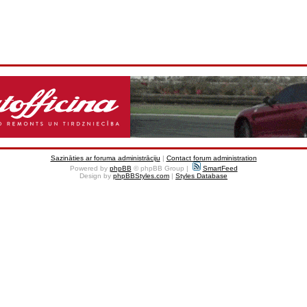
Sazināties ar foruma administrāciju
|
Contact forum administration
Powered by
phpBB
© phpBB Group |
SmartFeed
Design by
phpBBStyles.com
|
Styles Database