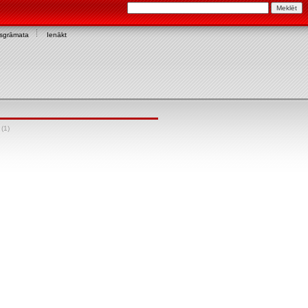
asgrāmata
Ienākt
(1)