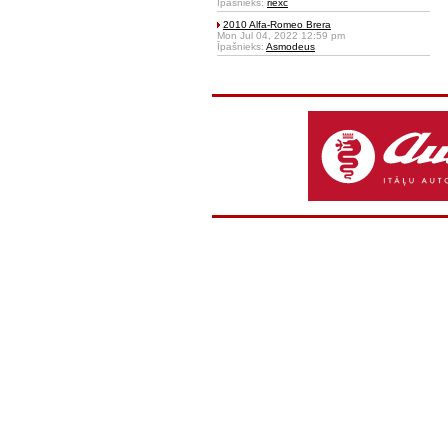
Īpašnieks:
riexc
2010 Alfa-Romeo Brera
Mon Jul 04, 2022 12:59 pm
Īpašnieks:
Asmodeus