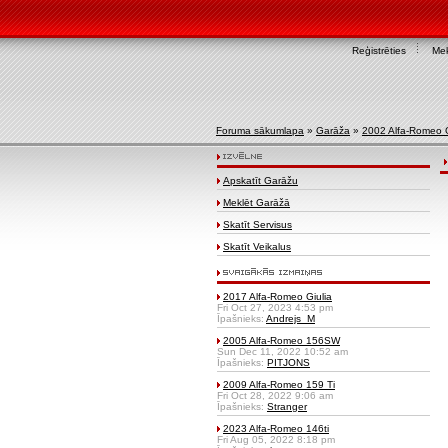
Reģistrēties
Mek
Foruma sākumlapa
»
Garāža
»
2002 Alfa-Romeo
Apskatīt Garāžu
Meklēt Garāžā
Skatīt Servisus
Skatīt Veikalus
2017 Alfa-Romeo Giulia
Fri Oct 27, 2023 4:53 pm
Īpašnieks:
Andrejs_M
2005 Alfa-Romeo 156SW
Sun Dec 11, 2022 10:52 am
Īpašnieks:
PITJONS
2009 Alfa-Romeo 159 Ti
Fri Oct 28, 2022 9:06 am
Īpašnieks:
Stranger
2023 Alfa-Romeo 146ti
Fri Aug 05, 2022 8:18 pm