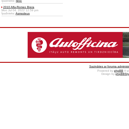
Īpašnieks:
riexc
2010 Alfa-Romeo Brera
Mon Jul 04, 2022 12:59 pm
Īpašnieks:
Asmodeus
Sazināties ar foruma administr
Powered by
phpBB
© p
Design by
phpBBSty