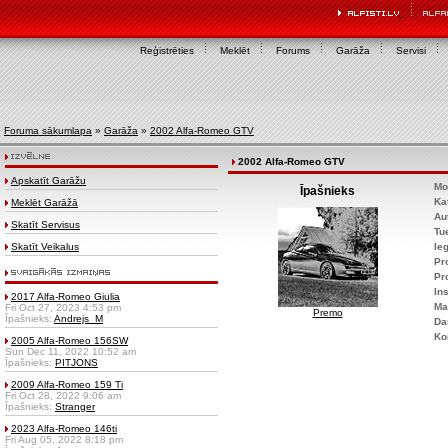
Reģistrēties
Meklēt
Forums
Garāža
Servisi
Foruma sākumlapa
»
Garāža
»
2002 Alfa-Romeo GTV
2002 Alfa-Romeo GTV
Apskatīt Garāžu
Mo
Īpašnieks
Ka
Meklēt Garāžā
Au
Skatīt Servisus
Tu
Skatīt Veikalus
Ie
Pr
Pr
Ins
2017 Alfa-Romeo Giulia
Ma
Fri Oct 27, 2023 4:53 pm
Premo
Īpašnieks:
Andrejs_M
Da
Ko
2005 Alfa-Romeo 156SW
Sun Dec 11, 2022 10:52 am
Īpašnieks:
PITJONS
2009 Alfa-Romeo 159 Ti
Fri Oct 28, 2022 9:06 am
Īpašnieks:
Stranger
2023 Alfa-Romeo 146ti
Fri Aug 05, 2022 8:18 pm