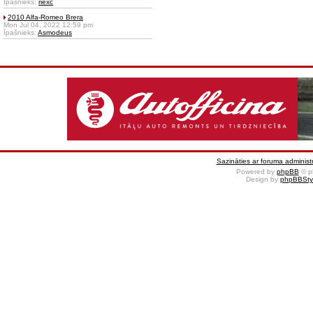
Īpašnieks:
riexc
2010 Alfa-Romeo Brera
Mon Jul 04, 2022 12:59 pm
Īpašnieks:
Asmodeus
Sazināties ar foruma administr
Powered by
phpBB
© p
Design by
phpBBSty