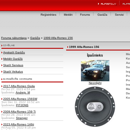
Reģistrēties
Meklēt
Forums
Garāža
Servisi
Foruma sākumlapa
»
Garāža
»
1999 Alfa-Romeo 156
1999 Alfa-Romeo 156
Apskatīt Garāžu
Mo
Īpašnieks
Ka
Meklēt Garāžā
Au
Skatīt Servisus
Sa
Skatīt Veikalus
Ie
Pr
Pr
Neonlight
Ins
2017 Alfa-Romeo Giulia
Ma
Fri Oct 27, 2023 4:53 pm
Īpašnieks:
Andrejs_M
Da
Ko
2005 Alfa-Romeo 156SW
Sun Dec 11, 2022 10:52 am
Īpašnieks:
PITJONS
2009 Alfa-Romeo 159 Ti
Fri Oct 28, 2022 9:06 am
Īpašnieks:
Stranger
2023 Alfa-Romeo 146ti
Fri Aug 05, 2022 8:18 pm