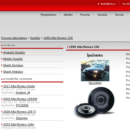
Reģistrēties
Meklēt
Forums
Garāža
Servisi
Foruma sākumlapa
»
Garāža
»
1999 Alfa-Romeo 156
1999 Alfa-Romeo 156
Apskatīt Garāžu
Mo
Īpašnieks
Ka
Meklēt Garāžā
Au
Skatīt Servisus
Th
Skatīt Veikalus
Ie
Pr
Pr
Neonlight
Ins
2017 Alfa-Romeo Giulia
Ma
Fri Oct 27, 2023 4:53 pm
Īpašnieks:
Andrejs_M
Da
Ko
2005 Alfa-Romeo 156SW
Sun Dec 11, 2022 10:52 am
Īpašnieks:
PITJONS
2009 Alfa-Romeo 159 Ti
Fri Oct 28, 2022 9:06 am
Īpašnieks:
Stranger
2023 Alfa-Romeo 146ti
Fri Aug 05, 2022 8:18 pm