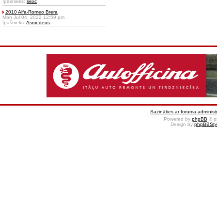
Īpašnieks:
riexc
2010 Alfa-Romeo Brera
Mon Jul 04, 2022 12:59 pm
Īpašnieks:
Asmodeus
Sazināties ar foruma administr
Powered by
phpBB
© p
Design by
phpBBSty