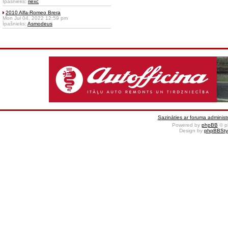
Īpašnieks:
riexc
2010 Alfa-Romeo Brera
Mon Jul 04, 2022 12:59 pm
Īpašnieks:
Asmodeus
Sazināties ar foruma administr
Powered by
phpBB
© p
Design by
phpBBSty