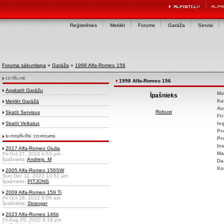
Reģistrēties
Meklēt
Forums
Garāža
Servisi
Foruma sākumlapa
»
Garāža
»
1998 Alfa-Romeo 156
1998 Alfa-Romeo 156
Apskatīt Garāžu
Mo
Īpašnieks
Ka
Meklēt Garāžā
Au
Robust
Skatīt Servisus
Fr
Skatīt Veikalus
Ie
Pr
Pr
Ins
2017 Alfa-Romeo Giulia
Ma
Fri Oct 27, 2023 4:53 pm
Īpašnieks:
Andrejs_M
Da
Ko
2005 Alfa-Romeo 156SW
Sun Dec 11, 2022 10:52 am
Īpašnieks:
PITJONS
2009 Alfa-Romeo 159 Ti
Fri Oct 28, 2022 9:06 am
Īpašnieks:
Stranger
2023 Alfa-Romeo 146ti
Fri Aug 05, 2022 8:18 pm