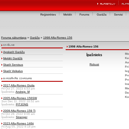
Reģistrēties
Meklēt
Forums
Garāža
Servisi
Foruma sākumlapa
»
Garāža
»
1998 Alfa-Romeo 156
1998 Alfa-Romeo 156
Apskatīt Garāžu
Mo
Īpašnieks
Ka
Meklēt Garāžā
Au
Robust
Skatīt Servisus
Fr
Skatīt Veikalus
Ie
Pr
Pr
Ins
2017 Alfa-Romeo Giulia
Ma
Fri Oct 27, 2023 4:53 pm
Īpašnieks:
Andrejs_M
Da
Ko
2005 Alfa-Romeo 156SW
Sun Dec 11, 2022 10:52 am
Īpašnieks:
PITJONS
2009 Alfa-Romeo 159 Ti
Fri Oct 28, 2022 9:06 am
Īpašnieks:
Stranger
2023 Alfa-Romeo 146ti
Fri Aug 05, 2022 8:18 pm