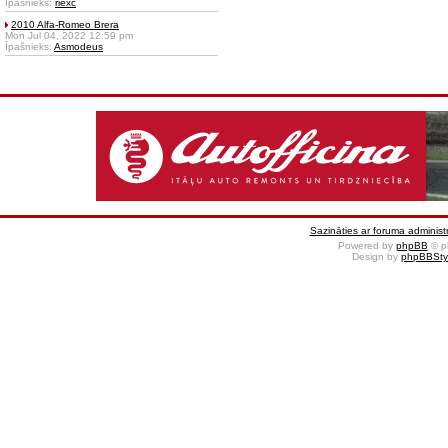
Īpašnieks:
riexc
2010 Alfa-Romeo Brera
Mon Jul 04, 2022 12:59 pm
Īpašnieks:
Asmodeus
Sazināties ar foruma administr
Powered by
phpBB
© p
Design by
phpBBSty