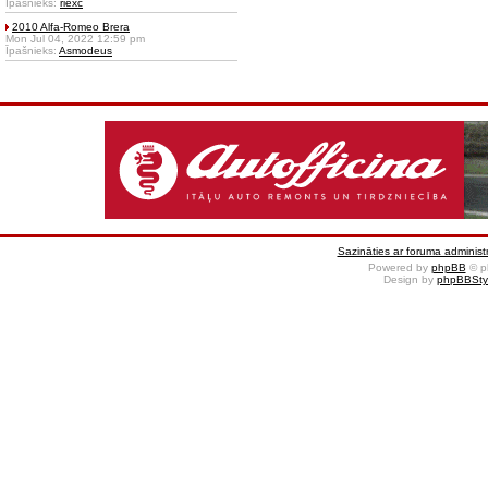
Īpašnieks:
riexc
2010 Alfa-Romeo Brera
Mon Jul 04, 2022 12:59 pm
Īpašnieks:
Asmodeus
Sazināties ar foruma administr
Powered by
phpBB
© p
Design by
phpBBSty