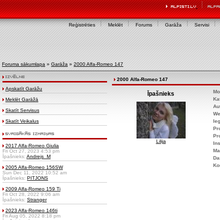
Reģistrēties
Meklēt
Forums
Garāža
Servisi
Foruma sākumlapa
»
Garāža
»
2000 Alfa-Romeo 147
2000 Alfa-Romeo 147
Apskatīt Garāžu
Mo
Īpašnieks
Ka
Meklēt Garāžā
Au
Skatīt Servisus
We
Skatīt Veikalus
Ie
Pr
Pr
Lilija
Ins
2017 Alfa-Romeo Giulia
Ma
Fri Oct 27, 2023 4:53 pm
Īpašnieks:
Andrejs_M
Da
Ko
2005 Alfa-Romeo 156SW
Sun Dec 11, 2022 10:52 am
Īpašnieks:
PITJONS
2009 Alfa-Romeo 159 Ti
Fri Oct 28, 2022 9:06 am
Īpašnieks:
Stranger
2023 Alfa-Romeo 146ti
Fri Aug 05, 2022 8:18 pm