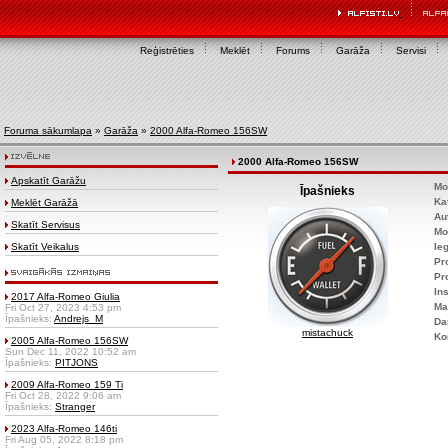
Reģistrēties
Meklēt
Forums
Garāža
Servisi
Foruma sākumlapa
»
Garāža
»
2000 Alfa-Romeo 156SW
2000 Alfa-Romeo 156SW
Apskatīt Garāžu
Mo
Īpašnieks
Ka
Meklēt Garāžā
Au
Skatīt Servisus
Mo
Skatīt Veikalus
Ie
Pr
Pr
Ins
2017 Alfa-Romeo Giulia
Ma
Fri Oct 27, 2023 4:53 pm
Īpašnieks:
Andrejs_M
Da
mistachuck
Ko
2005 Alfa-Romeo 156SW
Sun Dec 11, 2022 10:52 am
Īpašnieks:
PITJONS
2009 Alfa-Romeo 159 Ti
Fri Oct 28, 2022 9:06 am
Īpašnieks:
Stranger
2023 Alfa-Romeo 146ti
Fri Aug 05, 2022 8:18 pm