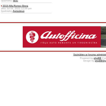
Īpašnieks:
riexc
2010 Alfa-Romeo Brera
Mon Jul 04, 2022 12:59 pm
Īpašnieks:
Asmodeus
Sazināties ar foruma administr
Powered by
phpBB
© p
Design by
phpBBSty