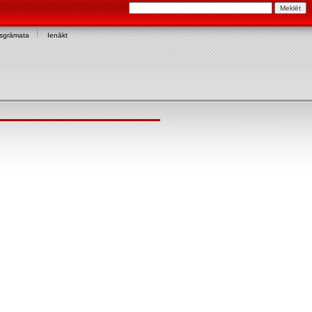
asgrāmata
Ienākt