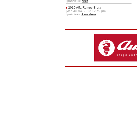
Īpašnieks:
riexc
2010 Alfa-Romeo Brera
Mon Jul 04, 2022 12:59 pm
Īpašnieks:
Asmodeus