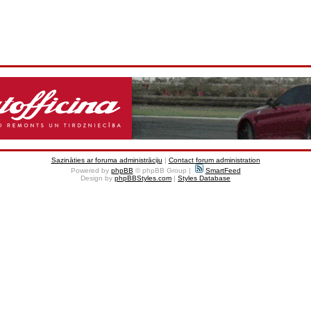
Sazināties ar foruma administrāciju
|
Contact forum administration
Powered by
phpBB
© phpBB Group |
SmartFeed
Design by
phpBBStyles.com
|
Styles Database