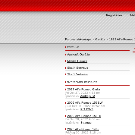
Reģistrēties
Mek
Foruma sākumlapa
»
Garāža
»
1992 Alfa-Romeo 
Apskatīt Garāžu
Meklēt Garāžā
Skatīt Servisus
Skatīt Veikalus
2017 Alfa-Romeo Giulia
Fri Oct 27, 2023 4:53 pm
Īpašnieks:
Andrejs_M
2005 Alfa-Romeo 156SW
Sun Dec 11, 2022 10:52 am
Īpašnieks:
PITJONS
2009 Alfa-Romeo 159 Ti
Fri Oct 28, 2022 9:06 am
Īpašnieks:
Stranger
2023 Alfa-Romeo 146ti
Fri Aug 05, 2022 8:18 pm