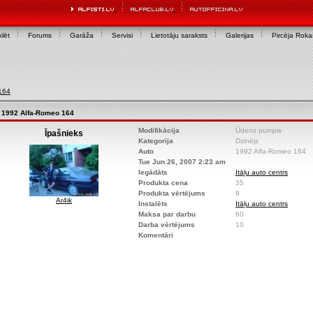
lēt
Forums
Garāža
Servisi
Lietotāju saraksts
Galerijas
Pircēja Rok
164
1992 Alfa-Romeo 164
Modifikācija
Ūdens pumpis
Īpašnieks
Kategorija
Dzinējs
Auto
1992 Alfa-Romeo 164
Tue Jun 26, 2007 2:23 am
Iegādāts
Itāļu auto centrs
Produkta cena
35
Produkta vērtējums
9
Ar4ik
Instalēts
Itāļu auto centrs
Maksa par darbu
60
Darba vērtējums
10
Komentāri