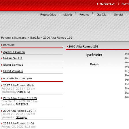
Reģistrēties
Meklēt
Forums
Garāža
Servisi
Foruma sākumlapa
»
Garāža
»
2000 Alfa-Romeo 156
2000 Alfa-Romeo 156
Apskatīt Garāžu
Mo
Īpašnieks
Ka
Meklēt Garāžā
Au
Peksis
Skatīt Servisus
We
Skatīt Veikalus
Ie
Pr
Pr
Ins
2017 Alfa-Romeo Giulia
Ma
Fri Oct 27, 2023 4:53 pm
Īpašnieks:
Andrejs_M
Da
Ko
2005 Alfa-Romeo 156SW
Sun Dec 11, 2022 10:52 am
Īpašnieks:
PITJONS
2009 Alfa-Romeo 159 Ti
Fri Oct 28, 2022 9:06 am
Īpašnieks:
Stranger
2023 Alfa-Romeo 146ti
Fri Aug 05, 2022 8:18 pm