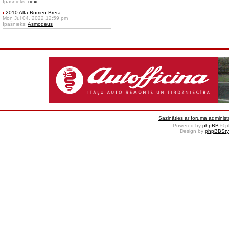
Īpašnieks:
riexc
2010 Alfa-Romeo Brera
Mon Jul 04, 2022 12:59 pm
Īpašnieks:
Asmodeus
Sazināties ar foruma administr
Powered by
phpBB
© p
Design by
phpBBSty