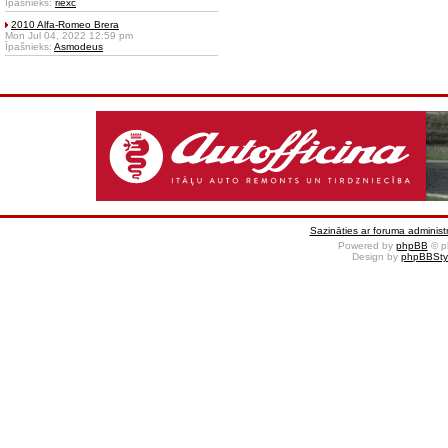
Īpašnieks:
riexc
2010 Alfa-Romeo Brera
Mon Jul 04, 2022 12:59 pm
Īpašnieks:
Asmodeus
Sazināties ar foruma administr
Powered by
phpBB
© p
Design by
phpBBSty