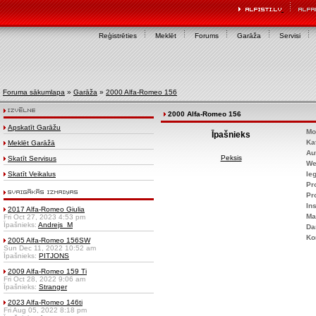
Reģistrēties
Meklēt
Forums
Garāža
Servisi
Foruma sākumlapa
»
Garāža
»
2000 Alfa-Romeo 156
2000 Alfa-Romeo 156
Apskatīt Garāžu
Mo
Īpašnieks
Ka
Meklēt Garāžā
Au
Peksis
Skatīt Servisus
We
Skatīt Veikalus
Ie
Pr
Pr
Ins
2017 Alfa-Romeo Giulia
Ma
Fri Oct 27, 2023 4:53 pm
Īpašnieks:
Andrejs_M
Da
Ko
2005 Alfa-Romeo 156SW
Sun Dec 11, 2022 10:52 am
Īpašnieks:
PITJONS
2009 Alfa-Romeo 159 Ti
Fri Oct 28, 2022 9:06 am
Īpašnieks:
Stranger
2023 Alfa-Romeo 146ti
Fri Aug 05, 2022 8:18 pm