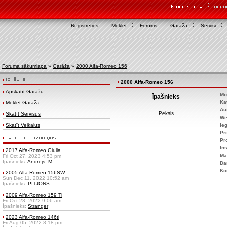
Reģistrēties
Meklēt
Forums
Garāža
Servisi
Foruma sākumlapa
»
Garāža
»
2000 Alfa-Romeo 156
2000 Alfa-Romeo 156
Apskatīt Garāžu
Mo
Īpašnieks
Ka
Meklēt Garāžā
Au
Peksis
Skatīt Servisus
We
Skatīt Veikalus
Ie
Pr
Pr
Ins
2017 Alfa-Romeo Giulia
Ma
Fri Oct 27, 2023 4:53 pm
Īpašnieks:
Andrejs_M
Da
Ko
2005 Alfa-Romeo 156SW
Sun Dec 11, 2022 10:52 am
Īpašnieks:
PITJONS
2009 Alfa-Romeo 159 Ti
Fri Oct 28, 2022 9:06 am
Īpašnieks:
Stranger
2023 Alfa-Romeo 146ti
Fri Aug 05, 2022 8:18 pm