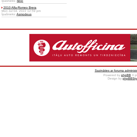
Īpašnieks:
riexc
2010 Alfa-Romeo Brera
Mon Jul 04, 2022 12:59 pm
Īpašnieks:
Asmodeus
Sazināties ar foruma administr
Powered by
phpBB
© p
Design by
phpBBSty