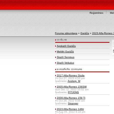
Reģistrēties
Mek
Foruma sākumlapa
»
Garāža
»
2023 Alfa-Romeo 1
Apskatīt Garāžu
Meklēt Garāžā
Skatīt Servisus
Skatīt Veikalus
2017 Alfa-Romeo Giulia
Fri Oct 27, 2023 4:53 pm
Īpašnieks:
Andrejs_M
2005 Alfa-Romeo 156SW
Sun Dec 11, 2022 10:52 am
Īpašnieks:
PITJONS
2009 Alfa-Romeo 159 Ti
Fri Oct 28, 2022 9:06 am
Īpašnieks:
Stranger
2023 Alfa-Romeo 146ti
Fri Aug 05, 2022 8:18 pm