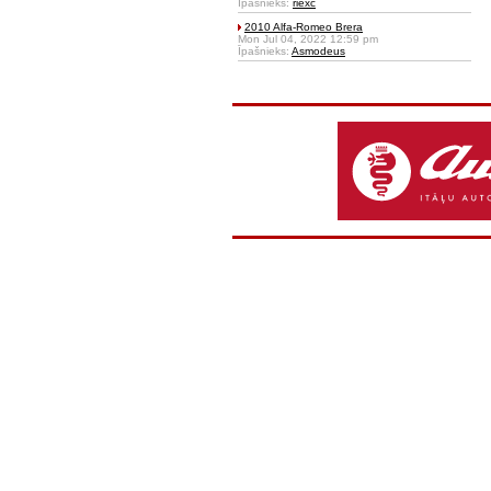
Īpašnieks:
riexc
2010 Alfa-Romeo Brera
Mon Jul 04, 2022 12:59 pm
Īpašnieks:
Asmodeus