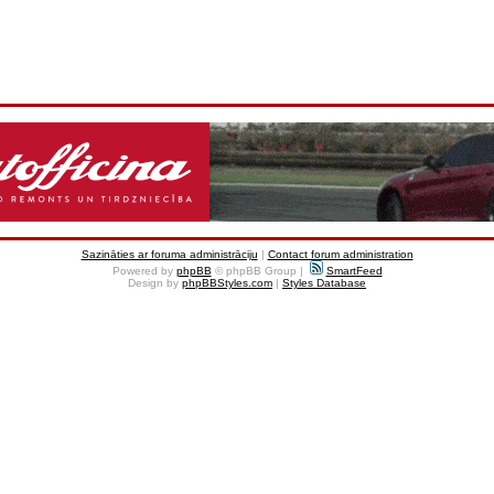
Sazināties ar foruma administrāciju
|
Contact forum administration
Powered by
phpBB
© phpBB Group |
SmartFeed
Design by
phpBBStyles.com
|
Styles Database