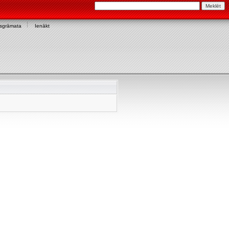
asgrāmata
Ienākt