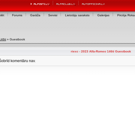
lēt
Forums
Garāža
Servisi
Lietotāju saraksts
Galerijas
Pircēja Rok
46ti
» Guestbook
riexc - 2023 Alfa-Romeo 146ti Guestbook
Šobrīd komentāru nav.