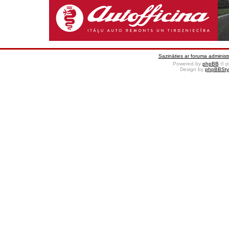
Sazināties ar foruma administr
Powered by
phpBB
© p
Design by
phpBBSty