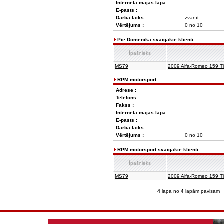
Interneta mājas lapa :
E-pasts :
Darba laiks :
zvanīt
Vērtējums :
0 no 10
Pie Domenika svaigākie klienti:
Īpašnieks
MS79
2009 Alfa-Romeo 159 Ti
RPM motorsport
Adrese :
Telefons :
Fakss :
Interneta mājas lapa :
E-pasts :
Darba laiks :
Vērtējums :
0 no 10
RPM motorsport svaigākie klienti:
Īpašnieks
MS79
2009 Alfa-Romeo 159 Ti
4
lapa no
4
lapām pavisam