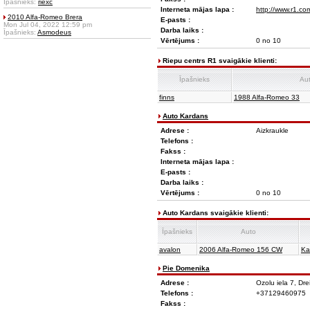
Īpašnieks:
riexc
Interneta mājas lapa :
http://www.r1.com
2010 Alfa-Romeo Brera
E-pasts :
Mon Jul 04, 2022 12:59 pm
Darba laiks :
Īpašnieks:
Asmodeus
Vērtējums :
0 no 10
Riepu centrs R1 svaigākie klienti:
Īpašnieks
Au
finns
1988 Alfa-Romeo 33
Auto Kardans
Adrese :
Aizkraukle
Telefons :
Fakss :
Interneta mājas lapa :
E-pasts :
Darba laiks :
Vērtējums :
0 no 10
Auto Kardans svaigākie klienti:
Īpašnieks
Auto
avalon
2006 Alfa-Romeo 156 CW
Ka
Pie Domenika
Adrese :
Ozolu iela 7, Drei
Telefons :
+37129460975
Fakss :