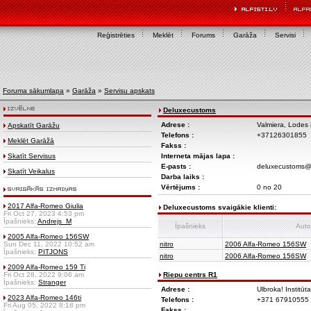
Reģistrēties
Meklēt
Forums
Garāža
Servisi
Foruma sākumlapa
»
Garāža
»
Servisu apskats
Deluxecustoms
Adrese :
Valmiera, Lodes 
Apskatīt Garāžu
Telefons :
+37126301855
Meklēt Garāžā
Fakss :
Skatīt Servisus
Interneta mājas lapa :
E-pasts :
deluxecustoms@i
Skatīt Veikalus
Darba laiks :
Vērtējums :
0 no 20
2017 Alfa-Romeo Giulia
Deluxecustoms svaigākie klienti:
Fri Oct 27, 2023 4:53 pm
Īpašnieks:
Andrejs_M
Īpašnieks
Auto
2005 Alfa-Romeo 156SW
Sun Dec 11, 2022 10:52 am
nitro
2006 Alfa-Romeo 156SW
Īpašnieks:
PITJONS
nitro
2006 Alfa-Romeo 156SW
2009 Alfa-Romeo 159 Ti
Fri Oct 28, 2022 9:06 am
Riepu centrs R1
Īpašnieks:
Stranger
Adrese :
Ulbroka! Institūt
2023 Alfa-Romeo 146ti
Telefons :
+371 67910555
Fri Aug 05, 2022 8:18 pm
Fakss :