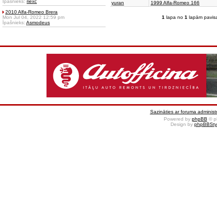
Īpašnieks:
riexc
yuran
1999 Alfa-Romeo 166
2010 Alfa-Romeo Brera
Mon Jul 04, 2022 12:59 pm
1
lapa no
1
lapām pavis
Īpašnieks:
Asmodeus
Sazināties ar foruma administr
Powered by
phpBB
© p
Design by
phpBBSty