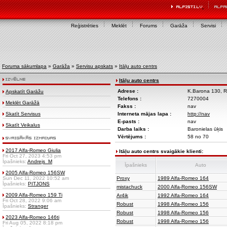
Reģistrēties
Meklēt
Forums
Garāža
Servisi
Foruma sākumlapa
»
Garāža
»
Servisu apskats
»
Itāļu auto centrs
Itāļu auto centrs
Adrese :
K.Barona 130, R
Apskatīt Garāžu
Telefons :
7270004
Meklēt Garāžā
Fakss :
nav
Skatīt Servisus
Interneta mājas lapa :
http://nav
E-pasts :
nav
Skatīt Veikalus
Darba laiks :
Baronielas ūķis
Vērtējums :
58 no 70
2017 Alfa-Romeo Giulia
Itāļu auto centrs svaigākie klienti:
Fri Oct 27, 2023 4:53 pm
Īpašnieks:
Andrejs_M
Īpašnieks
Auto
2005 Alfa-Romeo 156SW
Sun Dec 11, 2022 10:52 am
Proxy
1989 Alfa-Romeo 164
Īpašnieks:
PITJONS
mistachuck
2000 Alfa-Romeo 156SW
2009 Alfa-Romeo 159 Ti
Ar4ik
1992 Alfa-Romeo 164
Fri Oct 28, 2022 9:06 am
Robust
1998 Alfa-Romeo 156
Īpašnieks:
Stranger
Robust
1998 Alfa-Romeo 156
2023 Alfa-Romeo 146ti
Robust
1998 Alfa-Romeo 156
Fri Aug 05, 2022 8:18 pm