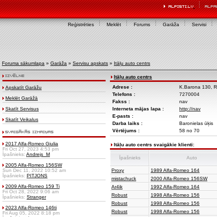
Reģistrēties
Meklēt
Forums
Garāža
Servisi
Foruma sākumlapa
»
Garāža
»
Servisu apskats
»
Itāļu auto centrs
Itāļu auto centrs
Adrese :
K.Barona 130, R
Apskatīt Garāžu
Telefons :
7270004
Meklēt Garāžā
Fakss :
nav
Skatīt Servisus
Interneta mājas lapa :
http://nav
E-pasts :
nav
Skatīt Veikalus
Darba laiks :
Baronielas ūķis
Vērtējums :
58 no 70
2017 Alfa-Romeo Giulia
Itāļu auto centrs svaigākie klienti:
Fri Oct 27, 2023 4:53 pm
Īpašnieks:
Andrejs_M
Īpašnieks
Auto
2005 Alfa-Romeo 156SW
Sun Dec 11, 2022 10:52 am
Proxy
1989 Alfa-Romeo 164
Īpašnieks:
PITJONS
mistachuck
2000 Alfa-Romeo 156SW
2009 Alfa-Romeo 159 Ti
Ar4ik
1992 Alfa-Romeo 164
Fri Oct 28, 2022 9:06 am
Robust
1998 Alfa-Romeo 156
Īpašnieks:
Stranger
Robust
1998 Alfa-Romeo 156
2023 Alfa-Romeo 146ti
Robust
1998 Alfa-Romeo 156
Fri Aug 05, 2022 8:18 pm