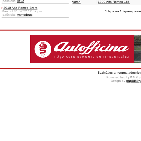
Īpašnieks:
riexc
yuran
1999 Alfa-Romeo 166
2010 Alfa-Romeo Brera
Mon Jul 04, 2022 12:59 pm
1
lapa no
1
lapām pavis
Īpašnieks:
Asmodeus
Sazināties ar foruma administr
Powered by
phpBB
© p
Design by
phpBBSty