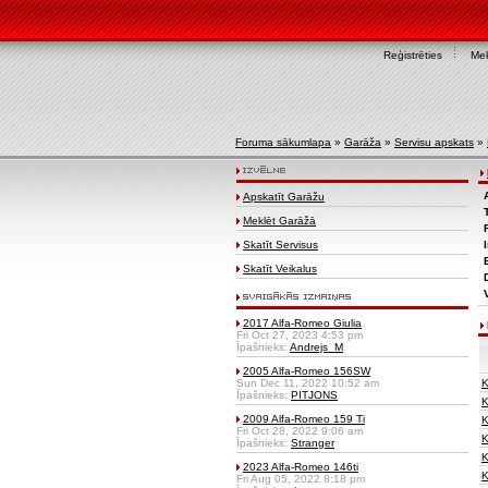
Reģistrēties
Mek
Foruma sākumlapa
»
Garāža
»
Servisu apskats
»
Apskatīt Garāžu
Meklēt Garāžā
Skatīt Servisus
Skatīt Veikalus
2017 Alfa-Romeo Giulia
Fri Oct 27, 2023 4:53 pm
Īpašnieks:
Andrejs_M
2005 Alfa-Romeo 156SW
Sun Dec 11, 2022 10:52 am
K
Īpašnieks:
PITJONS
K
2009 Alfa-Romeo 159 Ti
K
Fri Oct 28, 2022 9:06 am
K
Īpašnieks:
Stranger
K
2023 Alfa-Romeo 146ti
K
Fri Aug 05, 2022 8:18 pm