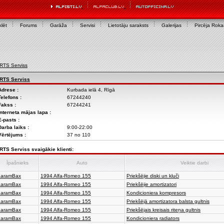
lēt
Forums
Garāža
Servisi
Lietotāju saraksts
Galerijas
Pircēja Rok
RTS Serviss
RTS Serviss
Adrese :
Kurbada ielā 4, Rīgā
Telefons :
67244240
Fakss :
67244241
Interneta mājas lapa :
E-pasts :
Darba laiks :
9:00-22:00
Vērtējums :
37 no 110
RTS Serviss svaigākie klienti:
Īpašnieks
Auto
Veiktie darbi
aramBax
1994 Alfa-Romeo 155
Priekšējie diski un kluči
aramBax
1994 Alfa-Romeo 155
Priekšējie amortizatori
aramBax
1994 Alfa-Romeo 155
Kondicioniera kompresors
aramBax
1994 Alfa-Romeo 155
Priekšējā amortizatora balsta gultnis
aramBax
1994 Alfa-Romeo 155
Priekšējais kreisais riteņa gultnis
aramBax
1994 Alfa-Romeo 155
Kondicioniera radiators