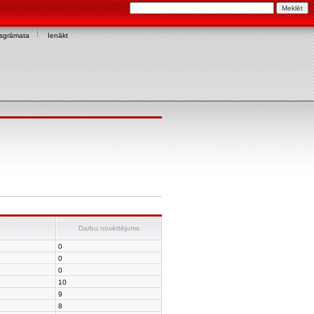
asgrāmata
Ienākt
Darbu novērtējums
0
0
0
10
9
8