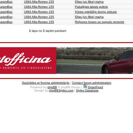
aramBax
1994 Alfa-Romeo 155
Eļļas (un filtra) maiņa
aramBax
1994 Alfa-Romeo 155
Pakaļējais labais gultnis
aramBax
1994 Alfa-Romeo 155
Kreiso priekšējo durvju rokturis
aramBax
1994 Alfa-Romeo 155
Eļļas (un filtra) maiņa
aramBax
1994 Alfa-Romeo 155
Roķenes troses un suportu remonts
1
lapa no
1
lapām pavisam
Sazināties ar foruma administrāciju
|
Contact forum administration
Powered by
phpBB
© phpBB Group |
SmartFeed
Design by
phpBBStyles.com
|
Styles Database