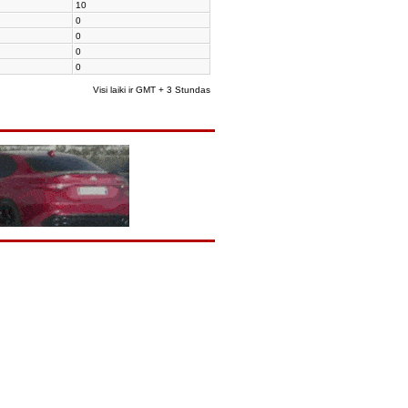
10
0
0
0
0
Visi laiki ir GMT + 3 Stundas