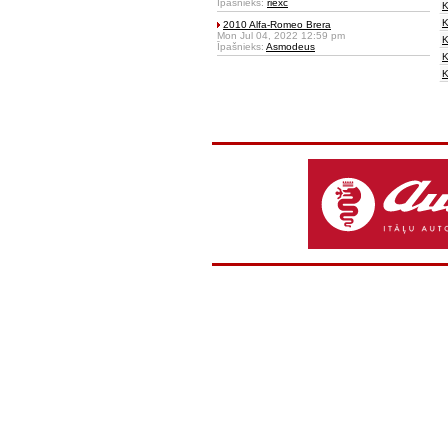
Īpašnieks:
riexc
K
K
2010 Alfa-Romeo Brera
Mon Jul 04, 2022 12:59 pm
K
Īpašnieks:
Asmodeus
K
K