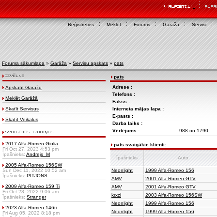
Reģistrēties
Meklēt
Forums
Garāža
Servisi
Foruma sākumlapa
»
Garāža
»
Servisu apskats
»
pats
pats
Adrese :
Apskatīt Garāžu
Telefons :
Meklēt Garāžā
Fakss :
Skatīt Servisus
Interneta mājas lapa :
E-pasts :
Skatīt Veikalus
Darba laiks :
Vērtējums :
988 no 1790
2017 Alfa-Romeo Giulia
pats svaigākie klienti:
Fri Oct 27, 2023 4:53 pm
Īpašnieks:
Andrejs_M
Īpašnieks
Auto
2005 Alfa-Romeo 156SW
Sun Dec 11, 2022 10:52 am
Neonlight
1999 Alfa-Romeo 156
Īpašnieks:
PITJONS
AMV
2001 Alfa-Romeo GTV
2009 Alfa-Romeo 159 Ti
AMV
2001 Alfa-Romeo GTV
Fri Oct 28, 2022 9:06 am
krxzi
2003 Alfa-Romeo 156SW
Īpašnieks:
Stranger
Neonlight
1999 Alfa-Romeo 156
2023 Alfa-Romeo 146ti
Neonlight
1999 Alfa-Romeo 156
Fri Aug 05, 2022 8:18 pm