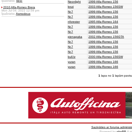
Īpašnieks:
riexc
Neonlight
1999 Alfa-Romeo 156
krxzi
2003 Alfa-Romeo 156SW
2010 Alfa-Romeo Brera
Mon Jul 04, 2022 12:59 pm
Nr.7
1999 Alfa-Romeo 156
Īpašnieks:
Asmodeus
Nr.7
1999 Alfa-Romeo 156
nforester
1995 Alfa-Romeo 164
Nr.7
1999 Alfa-Romeo 156
Nr.7
1999 Alfa-Romeo 156
pienapaka
2002 Alfa-Romeo 156GTA
Nr.7
1999 Alfa-Romeo 156
Nr.7
1999 Alfa-Romeo 156
Nr.7
1999 Alfa-Romeo 156
bull.lv
2000 Alfa-Romeo 156SW
yuran
1999 Alfa-Romeo 166
yuran
1999 Alfa-Romeo 166
1
lapa no
1
lapām pavis
Sazināties ar foruma administr
Powered by
phpBB
© p