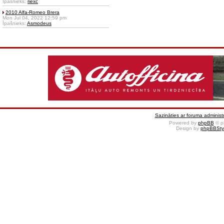
Īpašnieks:
riexc
2010 Alfa-Romeo Brera
Mon Jul 04, 2022 12:59 pm
Īpašnieks:
Asmodeus
Sazināties ar foruma administr
Powered by
phpBB
© p
Design by
phpBBSty