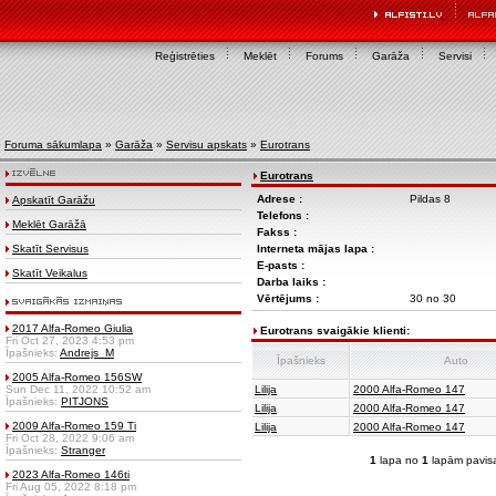
Reģistrēties
Meklēt
Forums
Garāža
Servisi
Foruma sākumlapa
»
Garāža
»
Servisu apskats
»
Eurotrans
Eurotrans
Adrese :
Pildas 8
Apskatīt Garāžu
Telefons :
Meklēt Garāžā
Fakss :
Skatīt Servisus
Interneta mājas lapa :
E-pasts :
Skatīt Veikalus
Darba laiks :
Vērtējums :
30 no 30
2017 Alfa-Romeo Giulia
Eurotrans svaigākie klienti:
Fri Oct 27, 2023 4:53 pm
Īpašnieks:
Andrejs_M
Īpašnieks
Auto
2005 Alfa-Romeo 156SW
Sun Dec 11, 2022 10:52 am
Lilija
2000 Alfa-Romeo 147
Īpašnieks:
PITJONS
Lilija
2000 Alfa-Romeo 147
2009 Alfa-Romeo 159 Ti
Lilija
2000 Alfa-Romeo 147
Fri Oct 28, 2022 9:06 am
Īpašnieks:
Stranger
1
lapa no
1
lapām pavis
2023 Alfa-Romeo 146ti
Fri Aug 05, 2022 8:18 pm