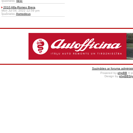
Īpašnieks:
riexc
2010 Alfa-Romeo Brera
Mon Jul 04, 2022 12:59 pm
Īpašnieks:
Asmodeus
Sazināties ar foruma administr
Powered by
phpBB
© p
Design by
phpBBSty