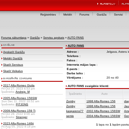
Reģistrēties
Meklēt
Forums
Garāža
Servisi
Foruma sākumlapa
»
Garāža
»
Servisu apskats
»
AUTO FANS
AUTO FANS
Adrese :
Jelgava, Asteru i
Apskatīt Garāžu
Telefons :
Meklēt Garāžā
Fakss :
Skatīt Servisus
Interneta mājas lapa :
E-pasts :
Skatīt Veikalus
Darba laiks :
Vērtējums :
20 no 40
2017 Alfa-Romeo Giulia
AUTO FANS svaigākie klienti:
Fri Oct 27, 2023 4:53 pm
Īpašnieks:
Andrejs_M
Īpašnieks
Auto
2005 Alfa-Romeo 156SW
Sun Dec 11, 2022 10:52 am
Zomby
1998 Alfa-Romeo 156
dia
Īpašnieks:
PITJONS
Zomby
1998 Alfa-Romeo 156
Jau
2009 Alfa-Romeo 159 Ti
kasparens77
2002 Alfa-Romeo 156SW
Amo
Fri Oct 28, 2022 9:06 am
semis
2004 Alfa-Romeo 156SW
Ģen
Īpašnieks:
Stranger
2023 Alfa-Romeo 146ti
1
lapa no
1
lapām pavis
Fri Aug 05, 2022 8:18 pm