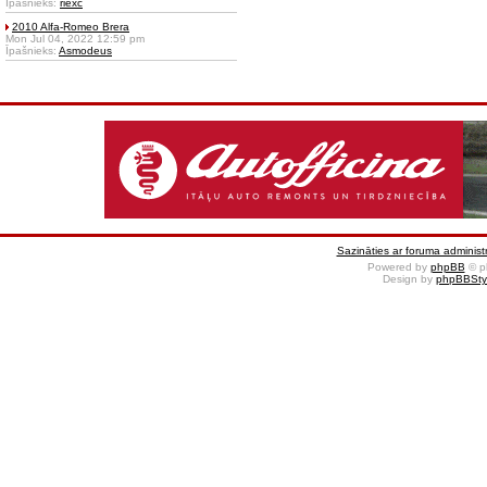
Īpašnieks:
riexc
2010 Alfa-Romeo Brera
Mon Jul 04, 2022 12:59 pm
Īpašnieks:
Asmodeus
Sazināties ar foruma administr
Powered by
phpBB
© p
Design by
phpBBSty