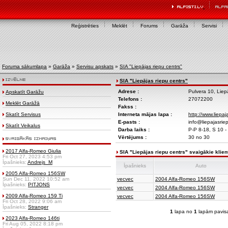
Reģistrēties
Meklēt
Forums
Garāža
Servisi
Foruma sākumlapa
»
Garāža
»
Servisu apskats
»
SIA "Liepājas riepu centrs"
SIA "Liepājas riepu centrs"
Adrese :
Pulvera 10, Liep
Apskatīt Garāžu
Telefons :
27072200
Meklēt Garāžā
Fakss :
Skatīt Servisus
Interneta mājas lapa :
http://www.liepaj
E-pasts :
info@liepajasriep
Skatīt Veikalus
Darba laiks :
P-P 8-18, S 10 -
Vērtējums :
30 no 30
2017 Alfa-Romeo Giulia
SIA "Liepājas riepu centrs" svaigākie klient
Fri Oct 27, 2023 4:53 pm
Īpašnieks:
Andrejs_M
Īpašnieks
Auto
2005 Alfa-Romeo 156SW
Sun Dec 11, 2022 10:52 am
vecvec
2004 Alfa-Romeo 156SW
Īpašnieks:
PITJONS
vecvec
2004 Alfa-Romeo 156SW
2009 Alfa-Romeo 159 Ti
vecvec
2004 Alfa-Romeo 156SW
Fri Oct 28, 2022 9:06 am
Īpašnieks:
Stranger
1
lapa no
1
lapām pavis
2023 Alfa-Romeo 146ti
Fri Aug 05, 2022 8:18 pm