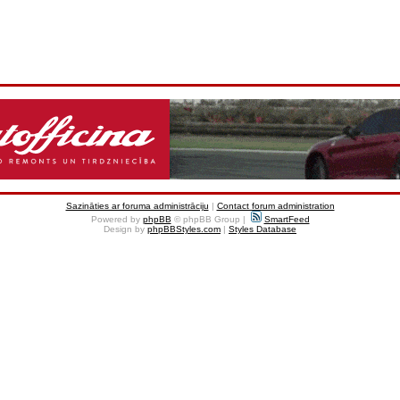
Sazināties ar foruma administrāciju
|
Contact forum administration
Powered by
phpBB
© phpBB Group |
SmartFeed
Design by
phpBBStyles.com
|
Styles Database