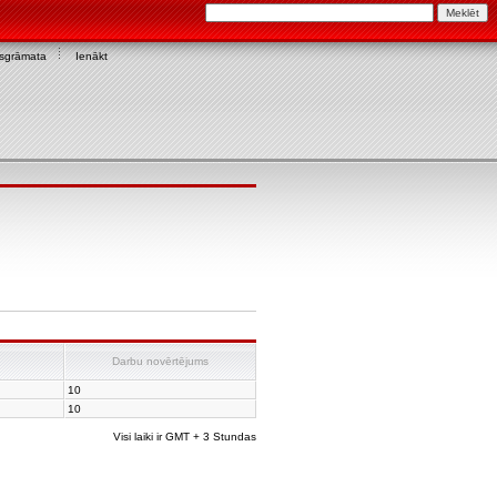
asgrāmata
Ienākt
Darbu novērtējums
10
10
Visi laiki ir GMT + 3 Stundas