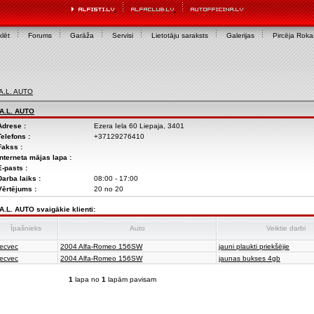
lēt
Forums
Garāža
Servisi
Lietotāju saraksts
Galerijas
Pircēja Rok
A.L. AUTO
A.L. AUTO
Adrese :
Ezera Iela 60 Liepaja, 3401
Telefons :
+37129276410
Fakss :
Interneta mājas lapa :
E-pasts :
Darba laiks :
08:00 - 17:00
Vērtējums :
20 no 20
A.L. AUTO svaigākie klienti:
Īpašnieks
Auto
Veiktie darbi
ecvec
2004 Alfa-Romeo 156SW
jauni plaukti priekšējie
ecvec
2004 Alfa-Romeo 156SW
jaunas bukses 4gb
1
lapa no
1
lapām pavisam