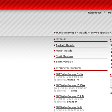
Reģistrēties
Mek
Foruma sākumlapa
»
Garāža
»
Servisu apskats
»
Apskatīt Garāžu
Meklēt Garāžā
Skatīt Servisus
Skatīt Veikalus
2017 Alfa-Romeo Giulia
Fri Oct 27, 2023 4:53 pm
Īpašnieks:
Andrejs_M
2005 Alfa-Romeo 156SW
Sun Dec 11, 2022 10:52 am
v
Īpašnieks:
PITJONS
v
2009 Alfa-Romeo 159 Ti
Fri Oct 28, 2022 9:06 am
Īpašnieks:
Stranger
2023 Alfa-Romeo 146ti
Fri Aug 05, 2022 8:18 pm