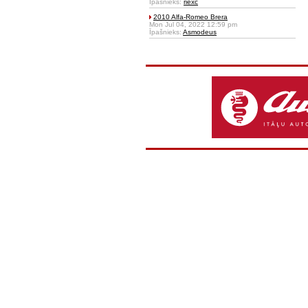
Īpašnieks:
riexc
2010 Alfa-Romeo Brera
Mon Jul 04, 2022 12:59 pm
Īpašnieks:
Asmodeus