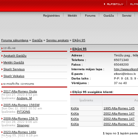
Reģistrēties
Meklēt
Forums
Garāža
Servisi
Foruma sākumlapa
»
Garāža
»
Servisu apskats
»
Elķšņi 95
Elķšņi 95
Adrese :
Tinūžu pag., Ikšķ
Apskatīt Garāžu
Telefons :
65071340
Meklēt Garāžā
Fakss :
65048200
Skatīt Servisus
Interneta mājas lapa :
http://www.elksni
E-pasts :
elksni@inbox.lv
Skatīt Veikalus
Darba laiks :
P-P: 9 -18, S: 9 -
Vērtējums :
37 no 40
2017 Alfa-Romeo Giulia
Elķšņi 95 svaigākie klienti:
Fri Oct 27, 2023 4:53 pm
Īpašnieks:
Andrejs_M
Īpašnieks
Au
2005 Alfa-Romeo 156SW
Sun Dec 11, 2022 10:52 am
KriXis
1995 Alfa-Romeo 145
Īpašnieks:
PITJONS
KriXis
2002 Alfa-Romeo 147
2009 Alfa-Romeo 159 Ti
KriXis
2002 Alfa-Romeo 147
Fri Oct 28, 2022 9:06 am
KriXis
2002 Alfa-Romeo 147
Īpašnieks:
Stranger
2023 Alfa-Romeo 146ti
1
lapa no
1
lapām pavis
Fri Aug 05, 2022 8:18 pm