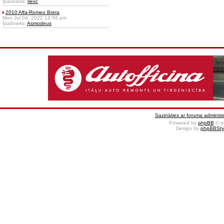
Īpašnieks:
riexc
2010 Alfa-Romeo Brera
Mon Jul 04, 2022 12:59 pm
Īpašnieks:
Asmodeus
Sazināties ar foruma administr
Powered by
phpBB
© p
Design by
phpBBSty