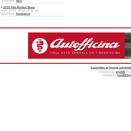
Īpašnieks:
riexc
2010 Alfa-Romeo Brera
Mon Jul 04, 2022 12:59 pm
Īpašnieks:
Asmodeus
Sazināties ar foruma administr
Powered by
phpBB
© p
Design by
phpBBSty