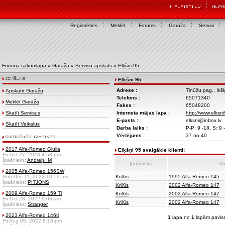
Reģistrēties
Meklēt
Forums
Garāža
Servisi
Foruma sākumlapa
»
Garāža
»
Servisu apskats
»
Elķšņi 95
Elķšņi 95
Adrese :
Tinūžu pag., Ikšķ
Apskatīt Garāžu
Telefons :
65071340
Meklēt Garāžā
Fakss :
65048200
Skatīt Servisus
Interneta mājas lapa :
http://www.elksni
E-pasts :
elksni@inbox.lv
Skatīt Veikalus
Darba laiks :
P-P: 9 -18, S: 9 -
Vērtējums :
37 no 40
2017 Alfa-Romeo Giulia
Elķšņi 95 svaigākie klienti:
Fri Oct 27, 2023 4:53 pm
Īpašnieks:
Andrejs_M
Īpašnieks
Au
2005 Alfa-Romeo 156SW
Sun Dec 11, 2022 10:52 am
KriXis
1995 Alfa-Romeo 145
Īpašnieks:
PITJONS
KriXis
2002 Alfa-Romeo 147
2009 Alfa-Romeo 159 Ti
KriXis
2002 Alfa-Romeo 147
Fri Oct 28, 2022 9:06 am
KriXis
2002 Alfa-Romeo 147
Īpašnieks:
Stranger
2023 Alfa-Romeo 146ti
1
lapa no
1
lapām pavis
Fri Aug 05, 2022 8:18 pm