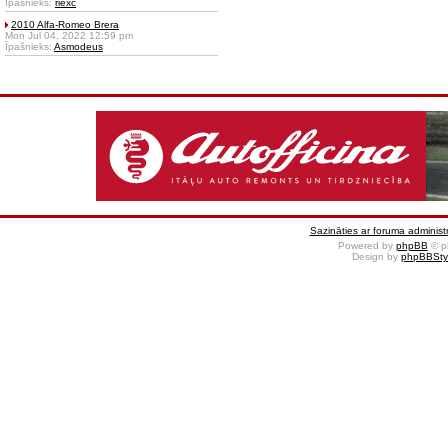
Īpašnieks:
riexc
2010 Alfa-Romeo Brera
Mon Jul 04, 2022 12:59 pm
Īpašnieks:
Asmodeus
Sazināties ar foruma administr
Powered by
phpBB
© p
Design by
phpBBSty