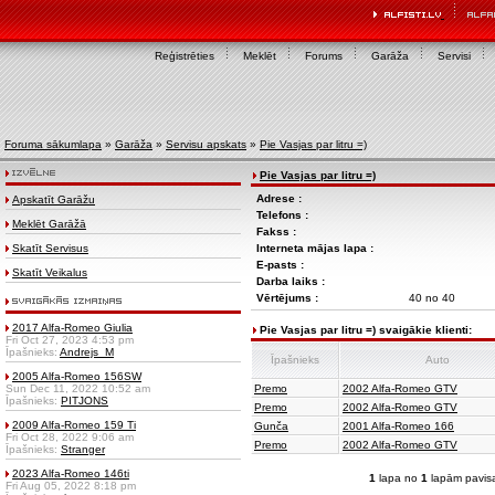
Reģistrēties
Meklēt
Forums
Garāža
Servisi
Foruma sākumlapa
»
Garāža
»
Servisu apskats
»
Pie Vasjas par litru =)
Pie Vasjas par litru =)
Adrese :
Apskatīt Garāžu
Telefons :
Meklēt Garāžā
Fakss :
Skatīt Servisus
Interneta mājas lapa :
E-pasts :
Skatīt Veikalus
Darba laiks :
Vērtējums :
40 no 40
2017 Alfa-Romeo Giulia
Pie Vasjas par litru =) svaigākie klienti:
Fri Oct 27, 2023 4:53 pm
Īpašnieks:
Andrejs_M
Īpašnieks
Auto
2005 Alfa-Romeo 156SW
Sun Dec 11, 2022 10:52 am
Premo
2002 Alfa-Romeo GTV
Īpašnieks:
PITJONS
Premo
2002 Alfa-Romeo GTV
2009 Alfa-Romeo 159 Ti
Gunča
2001 Alfa-Romeo 166
Fri Oct 28, 2022 9:06 am
Premo
2002 Alfa-Romeo GTV
Īpašnieks:
Stranger
2023 Alfa-Romeo 146ti
1
lapa no
1
lapām pavis
Fri Aug 05, 2022 8:18 pm