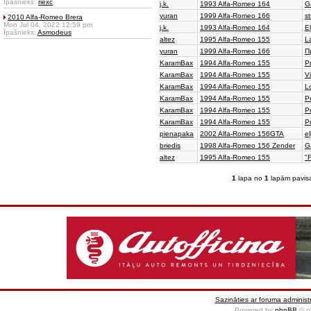
Īpašnieks:
riexc
j.k.
1993 Alfa-Romeo 164
Ga
yuran
1999 Alfa-Romeo 166
s
2010 Alfa-Romeo Brera
Mon Jul 04, 2022 12:59 pm
j.k.
1993 Alfa-Romeo 164
Eļ
Īpašnieks:
Asmodeus
altez
1995 Alfa-Romeo 155
L
yuran
1999 Alfa-Romeo 166
П
KaramBax
1994 Alfa-Romeo 155
Pr
KaramBax
1994 Alfa-Romeo 155
V
KaramBax
1994 Alfa-Romeo 155
L
KaramBax
1994 Alfa-Romeo 155
P
KaramBax
1994 Alfa-Romeo 155
Pr
KaramBax
1994 Alfa-Romeo 155
P
pienapaka
2002 Alfa-Romeo 156GTA
e
briedis
1998 Alfa-Romeo 156 Zender
Ga
altez
1995 Alfa-Romeo 155
"
1
lapa no
1
lapām pavis
Sazināties ar foruma administr
Powered by
phpBB
© p