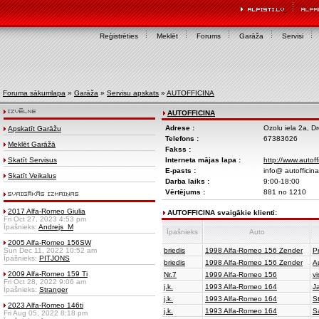
Reģistrēties
Meklēt
Forums
Garāža
Servisi
Foruma sākumlapa
»
Garāža
»
Servisu apskats
»
AUTOFFICINA
AUTOFFICINA
Adrese :
Ozolu iela 2a, Dr
Apskatīt Garāžu
Telefons :
67383626
Meklēt Garāžā
Fakss :
Skatīt Servisus
Interneta mājas lapa :
http://www.autoffi
E-pasts :
info@ autofficina
Skatīt Veikalus
Darba laiks :
9:00-18:00
Vērtējums :
881 no 1210
2017 Alfa-Romeo Giulia
AUTOFFICINA svaigākie klienti:
Fri Oct 27, 2023 4:53 pm
Īpašnieks:
Andrejs_M
Īpašnieks
Auto
2005 Alfa-Romeo 156SW
Sun Dec 11, 2022 10:52 am
briedis
1998 Alfa-Romeo 156 Zender
P
Īpašnieks:
PITJONS
briedis
1998 Alfa-Romeo 156 Zender
A
2009 Alfa-Romeo 159 Ti
Nr.7
1999 Alfa-Romeo 156
vi
Fri Oct 28, 2022 9:06 am
j.k.
1993 Alfa-Romeo 164
Ja
Īpašnieks:
Stranger
j.k.
1993 Alfa-Romeo 164
S
2023 Alfa-Romeo 146ti
j.k.
1993 Alfa-Romeo 164
S
Fri Aug 05, 2022 8:18 pm