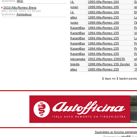
Īpašnieks:
riexc
j.k.
1993 Alfa-Romeo 164
Ga
yuran
1999 Alfa-Romeo 166
s
2010 Alfa-Romeo Brera
Mon Jul 04, 2022 12:59 pm
j.k.
1993 Alfa-Romeo 164
Eļ
Īpašnieks:
Asmodeus
altez
1995 Alfa-Romeo 155
L
yuran
1999 Alfa-Romeo 166
П
KaramBax
1994 Alfa-Romeo 155
Pr
KaramBax
1994 Alfa-Romeo 155
V
KaramBax
1994 Alfa-Romeo 155
L
KaramBax
1994 Alfa-Romeo 155
P
KaramBax
1994 Alfa-Romeo 155
Pr
KaramBax
1994 Alfa-Romeo 155
P
pienapaka
2002 Alfa-Romeo 156GTA
e
briedis
1998 Alfa-Romeo 156 Zender
Ga
altez
1995 Alfa-Romeo 155
"
1
lapa no
1
lapām pavis
Sazināties ar foruma administr
Powered by
phpBB
© p