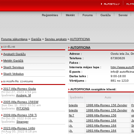
Reģistrēties
Meklēt
Forums
Garāža
Servisi
Foruma sākumlapa
»
Garāža
»
Servisu apskats
»
AUTOFFICINA
AUTOFFICINA
Adrese :
Ozolu iela 2a, Dr
Apskatīt Garāžu
Telefons :
67383626
Meklēt Garāžā
Fakss :
Skatīt Servisus
Interneta mājas lapa :
http://www.autoffi
E-pasts :
info@ autofficina
Skatīt Veikalus
Darba laiks :
9:00-18:00
Vērtējums :
881 no 1210
2017 Alfa-Romeo Giulia
AUTOFFICINA svaigākie klienti:
Fri Oct 27, 2023 4:53 pm
Īpašnieks:
Andrejs_M
Īpašnieks
Auto
2005 Alfa-Romeo 156SW
Sun Dec 11, 2022 10:52 am
briedis
1998 Alfa-Romeo 156 Zender
P
Īpašnieks:
PITJONS
briedis
1998 Alfa-Romeo 156 Zender
A
2009 Alfa-Romeo 159 Ti
Nr.7
1999 Alfa-Romeo 156
vi
Fri Oct 28, 2022 9:06 am
j.k.
1993 Alfa-Romeo 164
Ja
Īpašnieks:
Stranger
j.k.
1993 Alfa-Romeo 164
S
2023 Alfa-Romeo 146ti
j.k.
1993 Alfa-Romeo 164
S
Fri Aug 05, 2022 8:18 pm