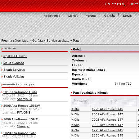
Reģistrēties
Meklēt
Forums
Garāža
Servisi
Foruma sākumlapa
»
Garāža
»
Servisu apskats
»
Pats!
Pats!
Adrese :
Apskatīt Garāžu
Telefons :
Meklēt Garāžā
Fakss :
Skatīt Servisus
Interneta mājas lapa :
E-pasts :
Skatīt Veikalus
Darba laiks :
Vērtējums :
644 no 710
2017 Alfa-Romeo Giulia
Pats! svaigākie klienti:
Fri Oct 27, 2023 4:53 pm
Īpašnieks:
Andrejs_M
Īpašnieks
Auto
2005 Alfa-Romeo 156SW
Sun Dec 11, 2022 10:52 am
KriXis
1995 Alfa-Romeo 145
Īpašnieks:
PITJONS
KriXis
2002 Alfa-Romeo 147
2009 Alfa-Romeo 159 Ti
KriXis
2002 Alfa-Romeo 147
Fri Oct 28, 2022 9:06 am
KriXis
2002 Alfa-Romeo 147
Īpašnieks:
Stranger
KriXis
1995 Alfa-Romeo 145
2023 Alfa-Romeo 146ti
KriXis
1995 Alfa-Romeo 145
Fri Aug 05, 2022 8:18 pm