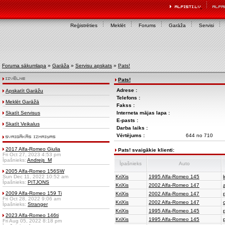
Reģistrēties
Meklēt
Forums
Garāža
Servisi
Foruma sākumlapa
»
Garāža
»
Servisu apskats
»
Pats!
Pats!
Adrese :
Apskatīt Garāžu
Telefons :
Meklēt Garāžā
Fakss :
Skatīt Servisus
Interneta mājas lapa :
E-pasts :
Skatīt Veikalus
Darba laiks :
Vērtējums :
644 no 710
2017 Alfa-Romeo Giulia
Pats! svaigākie klienti:
Fri Oct 27, 2023 4:53 pm
Īpašnieks:
Andrejs_M
Īpašnieks
Auto
2005 Alfa-Romeo 156SW
Sun Dec 11, 2022 10:52 am
KriXis
1995 Alfa-Romeo 145
Īpašnieks:
PITJONS
KriXis
2002 Alfa-Romeo 147
2009 Alfa-Romeo 159 Ti
KriXis
2002 Alfa-Romeo 147
Fri Oct 28, 2022 9:06 am
KriXis
2002 Alfa-Romeo 147
Īpašnieks:
Stranger
KriXis
1995 Alfa-Romeo 145
2023 Alfa-Romeo 146ti
KriXis
1995 Alfa-Romeo 145
Fri Aug 05, 2022 8:18 pm