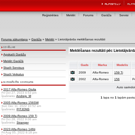
Reģistrēties
Meklēt
Forums
Garāža
Servisi
Foruma sākumlapa
»
Garāža
»
Meklēt
» Lietotājvārda meklēšanas rezultāti
Meklēšanas rezultāti pēc Lietotājvārd
Apskatīt Garāžu
Meklēt Garāžā
Gads
Marka
Modelis
Skatīt Servisus
2009
Alfa-Romeo
159 Ti
Skatīt Veikalus
2002
Alfa-Romeo
156
P
Auto sarindo
2017 Alfa-Romeo Giulia
Fri Oct 27, 2023 4:53 pm
Īpašnieks:
Andrejs_M
1
lapa no
1
lapām pavis
2005 Alfa-Romeo 156SW
Sun Dec 11, 2022 10:52 am
Īpašnieks:
PITJONS
2009 Alfa-Romeo 159 Ti
Fri Oct 28, 2022 9:06 am
Īpašnieks:
Stranger
2023 Alfa-Romeo 146ti
Fri Aug 05, 2022 8:18 pm