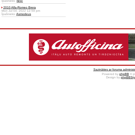
Īpašnieks:
riexc
2010 Alfa-Romeo Brera
Mon Jul 04, 2022 12:59 pm
Īpašnieks:
Asmodeus
Sazināties ar foruma administr
Powered by
phpBB
© p
Design by
phpBBSty