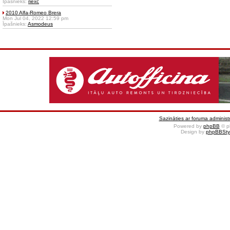
Īpašnieks:
riexc
2010 Alfa-Romeo Brera
Mon Jul 04, 2022 12:59 pm
Īpašnieks:
Asmodeus
Sazināties ar foruma administr
Powered by
phpBB
© p
Design by
phpBBSty