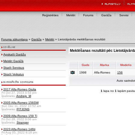
Reģistrēties
Meklēt
Forums
Garāža
Servisi
Foruma sākumlapa
»
Garāža
»
Meklēt
» Lietotājvārda meklēšanas rezultāti
Meklēšanas rezultāti pēc Lietotājvār
Apskatīt Garāžu
Meklēt Garāžā
Gads
Marka
Modelis
Skatīt Servisus
1998
Alfa-Romeo
156
Skatīt Veikalus
Auto sarindo
2017 Alfa-Romeo Giulia
1
lapa no
1
lapām pavis
Fri Oct 27, 2023 4:53 pm
Īpašnieks:
Andrejs_M
2005 Alfa-Romeo 156SW
Sun Dec 11, 2022 10:52 am
Īpašnieks:
PITJONS
2009 Alfa-Romeo 159 Ti
Fri Oct 28, 2022 9:06 am
Īpašnieks:
Stranger
2023 Alfa-Romeo 146ti
Fri Aug 05, 2022 8:18 pm