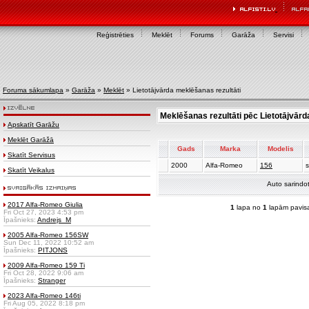
Reģistrēties
Meklēt
Forums
Garāža
Servisi
Foruma sākumlapa
»
Garāža
»
Meklēt
» Lietotājvārda meklēšanas rezultāti
Meklēšanas rezultāti pēc Lietotājvār
Apskatīt Garāžu
Meklēt Garāžā
Gads
Marka
Modelis
Skatīt Servisus
2000
Alfa-Romeo
156
s
Skatīt Veikalus
Auto sarindo
2017 Alfa-Romeo Giulia
1
lapa no
1
lapām pavis
Fri Oct 27, 2023 4:53 pm
Īpašnieks:
Andrejs_M
2005 Alfa-Romeo 156SW
Sun Dec 11, 2022 10:52 am
Īpašnieks:
PITJONS
2009 Alfa-Romeo 159 Ti
Fri Oct 28, 2022 9:06 am
Īpašnieks:
Stranger
2023 Alfa-Romeo 146ti
Fri Aug 05, 2022 8:18 pm