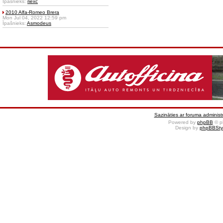
Īpašnieks:
riexc
2010 Alfa-Romeo Brera
Mon Jul 04, 2022 12:59 pm
Īpašnieks:
Asmodeus
Sazināties ar foruma administr
Powered by
phpBB
© p
Design by
phpBBSty